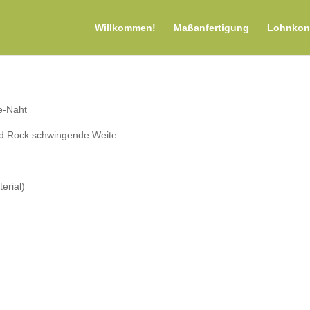
Willkommen!
Maßanfertigung
Lohnkon
re-Naht
nd Rock schwingende Weite
erial)